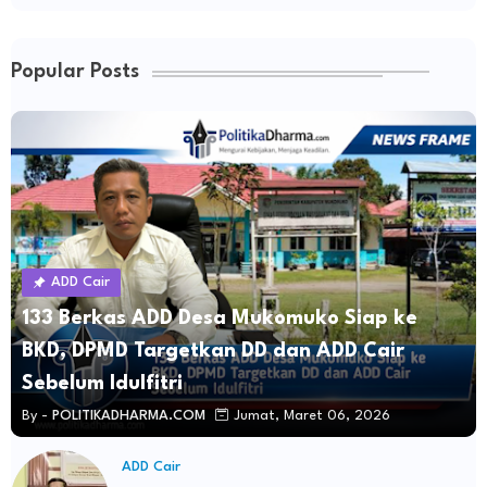
Popular Posts
ADD Cair
133 Berkas ADD Desa Mukomuko Siap ke
BKD, DPMD Targetkan DD dan ADD Cair
Sebelum Idulfitri
By -
POLITIKADHARMA.COM
Jumat, Maret 06, 2026
ADD Cair