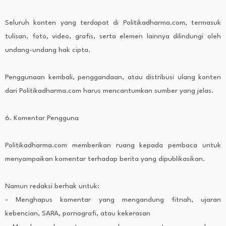
Seluruh konten yang terdapat di Politikadharma.com, termasuk
tulisan, foto, video, grafis, serta elemen lainnya dilindungi oleh
undang-undang hak cipta.
Penggunaan kembali, penggandaan, atau distribusi ulang konten
dari Politikadharma.com harus mencantumkan sumber yang jelas.
6. Komentar Pengguna
Politikadharma.com memberikan ruang kepada pembaca untuk
menyampaikan komentar terhadap berita yang dipublikasikan.
Namun redaksi berhak untuk:
- Menghapus komentar yang mengandung fitnah, ujaran
kebencian, SARA, pornografi, atau kekerasan