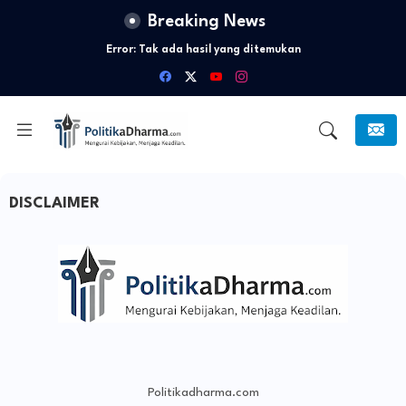
Breaking News
Error:
Tak ada hasil yang ditemukan
DISCLAIMER
Politikadharma.com