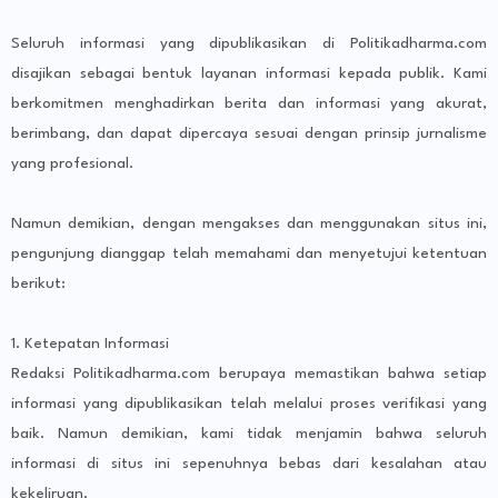
Seluruh informasi yang dipublikasikan di Politikadharma.com
disajikan sebagai bentuk layanan informasi kepada publik. Kami
berkomitmen menghadirkan berita dan informasi yang akurat,
berimbang, dan dapat dipercaya sesuai dengan prinsip jurnalisme
yang profesional.
Namun demikian, dengan mengakses dan menggunakan situs ini,
pengunjung dianggap telah memahami dan menyetujui ketentuan
berikut:
1. Ketepatan Informasi
Redaksi Politikadharma.com berupaya memastikan bahwa setiap
informasi yang dipublikasikan telah melalui proses verifikasi yang
baik. Namun demikian, kami tidak menjamin bahwa seluruh
informasi di situs ini sepenuhnya bebas dari kesalahan atau
kekeliruan.