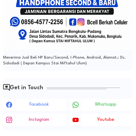
Menerima Jual Beli HP Baru/Second, I-Phone, Android, Alamat,: Ds.
Sidodadi ( Depan Kampus Stai Miftahul Ulum)
Get in Touch
Facebook
Whatsapp
Instagram
Youtube