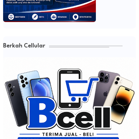
Berkah Cellular