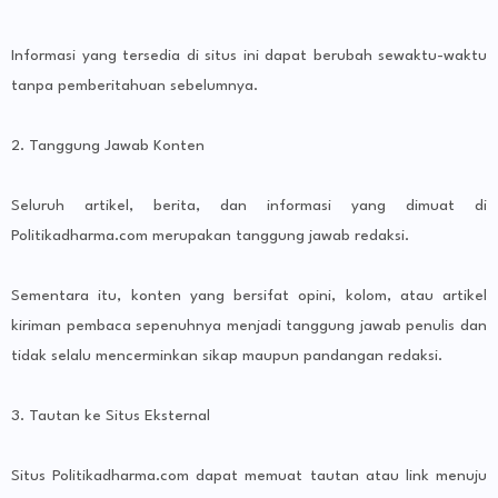
Informasi yang tersedia di situs ini dapat berubah sewaktu-waktu
tanpa pemberitahuan sebelumnya.
2. Tanggung Jawab Konten
Seluruh artikel, berita, dan informasi yang dimuat di
Politikadharma.com merupakan tanggung jawab redaksi.
Sementara itu, konten yang bersifat opini, kolom, atau artikel
kiriman pembaca sepenuhnya menjadi tanggung jawab penulis dan
tidak selalu mencerminkan sikap maupun pandangan redaksi.
3. Tautan ke Situs Eksternal
Situs Politikadharma.com dapat memuat tautan atau link menuju