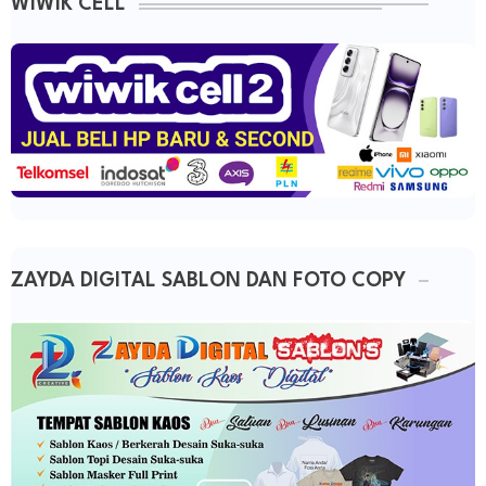
WIWIK CELL
ZAYDA DIGITAL SABLON DAN FOTO COPY