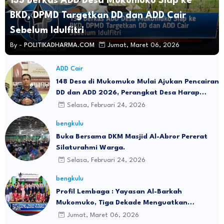
133 Berkas ADD Desa Mukomuko Siap ke
BKD, DPMD Targetkan DD dan ADD Cair
Sebelum Idulfitri
By -
POLITIKADHARMA.COM
Jumat, Maret 06, 2026
ADD Cair
148 Desa di Mukomuko Mulai Ajukan Pencairan
DD dan ADD 2026, Perangkat Desa Harap
Dana Cair Sebelum Lebaran
Selasa, Februari 24, 2026
bengkulu
Buka Bersama DKM Masjid Al-Abror Pererat
Silaturahmi Warga.
Selasa, Februari 24, 2026
bengkulu
Profil Lembaga : Yayasan Al-Barkah
Mukomuko, Tiga Dekade Menguatkan
Pendidikan Islam di Bengkulu
Jumat, Maret 06, 2026