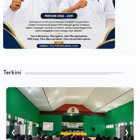
Terkini
❮
❯