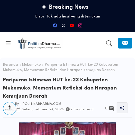
Breaking News
Error:
Tak ada hasil yang ditemukan
Beranda
Mukomuko
Paripurna Istimewa HUT ke-23 Kabupaten
Mukomuko, Momentum Refleksi dan Harapan Kemajuan Daerah
Paripurna Istimewa HUT ke-23 Kabupaten
Mukomuko, Momentum Refleksi dan Harapan
Kemajuan Daerah
By -
POLITIKADHARMA.COM
0
Selasa, Februari 24, 2026
2 minute read