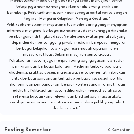
membutuhkan media yang tidak hanya cepat menyajikan berita,
tetapi juga mampu menghadirkan analisis yang jernih dan
berimbang. Politikadharma.com hadir sebagai portal berita dengan
tagline “Mengurai Kebijakan, Menjaga Keadilan.”
Politikadharma.com merupakan situs media daring yang menyajikan
informasi mengenai berbagai isu nasional, daerah, hingga dinamika
pembangunan di tingkat desa. Melalui pendekatan jurnalistik yang
independen dan bertanggung jawab, media ini berupaya mengurai
berbagai kebijakan publik agar lebih mudah dipahami oleh
masyarakat luas. Selain menyajikan berita aktual,
Politikadharma.com juga menjadi ruang bagi gagasan, opini, dan
pemikiran dari berbagai kalangan. Media ini terbuka bagi para
akademisi, praktisi, dosen, mahasiswa, serta pemerhati kebijakan
untuk berbagi pandangan terhadap berbagai isu sosial, politik,
ekonomi, dan pembangunan. Dengan konten yang informatif dan
edukatif, Politikadharma.com diharapkan menjadi salah satu
referensi bacaan yang relevan dan kredibel bagi masyarakat,
sekaligus mendorong terciptanya ruang diskusi publik yang sehat
dan konstruktif.
Posting Komentar
0 Komentar