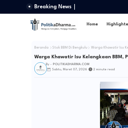
Breaking News
Home
Highlight
Beranda
Stok BBM Di Bengkulu
Warga Khawatir Isu K
Warga Khawatir Isu Kelangkaan BBM, 
By -
POLITIKADHARMA.COM
Sabtu, Maret 07, 2026
2 minute read