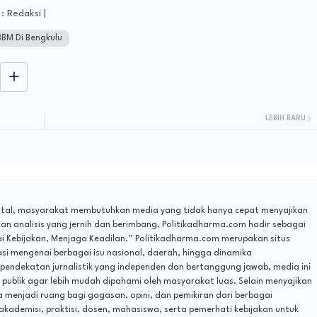
: Redaksi |
BBM Di Bengkulu
LEBIH BARU
gital, masyarakat membutuhkan media yang tidak hanya cepat menyajikan
n analisis yang jernih dan berimbang. Politikadharma.com hadir sebagai
ai Kebijakan, Menjaga Keadilan.” Politikadharma.com merupakan situs
si mengenai berbagai isu nasional, daerah, hingga dinamika
 pendekatan jurnalistik yang independen dan bertanggung jawab, media ini
publik agar lebih mudah dipahami oleh masyarakat luas. Selain menyajikan
a menjadi ruang bagi gagasan, opini, dan pemikiran dari berbagai
 akademisi, praktisi, dosen, mahasiswa, serta pemerhati kebijakan untuk