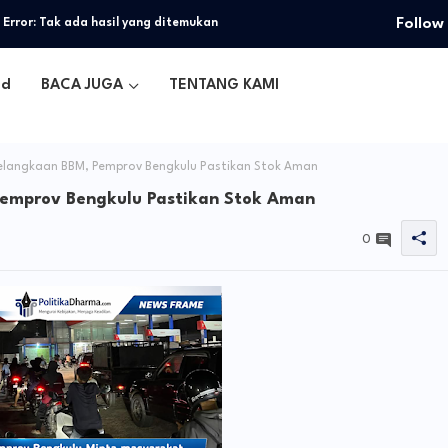
Follow
Error:
Tak ada hasil yang ditemukan
ed
BACA JUGA
TENTANG KAMI
elangkaan BBM, Pemprov Bengkulu Pastikan Stok Aman
Pemprov Bengkulu Pastikan Stok Aman
0