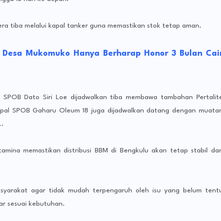
era tiba melalui kapal tanker guna memastikan stok tetap aman.
 Desa Mukomuko Hanya Berharap Honor 3 Bulan Cai
l SPOB Dato Siri Loe dijadwalkan tiba membawa tambahan Pertalit
kapal SPOB Gaharu Oleum 18 juga dijadwalkan datang dengan muata
.
mina memastikan distribusi BBM di Bengkulu akan tetap stabil da
syarakat agar tidak mudah terpengaruh oleh isu yang belum tent
ar sesuai kebutuhan.