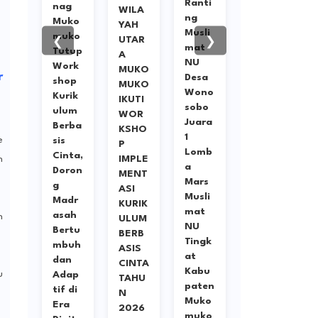
Ranti
nag
WILA
Demi
ng
Muko
YAH
OTT
Musli
muko
UTAR
di
❮
❯
mat
Tutup
A
Bengk
NU
Work
MUKO
ulu,
r
Desa
shop
MUKO
Yang
Wono
Kurik
IKUTI
Korup
sobo
ulum
WOR
Buka
Juara
Berba
KSHO
n
1
e
sis
P
Hany
Lomb
Cinta,
IMPLE
a
n
a
Doron
MENT
Pelak
Mars
g
ASI
unya,
Musli
Madr
KURIK
Tapi
mat
asah
n
ULUM
Bisa
NU
Bertu
BERB
Jadi
Tingk
mbuh
ASIS
Siste
at
dan
CINTA
m
Kabu
u
Adap
TAHU
dan
paten
tif di
N
Buda
Muko
Era
2026
ya
muko