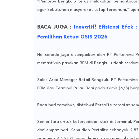
“Pemprov Bengkulu terus melakukan pemantauan 
agar kebutuhan masyarakat tetap terpenuhi,” ujar
BACA JUGA ;
Inovatif! Efisiensi Efe
Pemilihan Ketua OSIS 2026
Hal senada juga disampaikan oleh PT Pertamina P
memastikan pasokan BBM di Bengkulu tidak terdampa
Sales Area Manager Retail Bengkulu PT Pertamin
BBM dari Terminal Pulau Baai pada Kamis (6/3) berj
Pada hari tersebut, distribusi Pertalite tercatat se
Sementara untuk ketersediaan stok di terminal, P
dari empat hari. Kemudian Pertalite sebanyak 2.87
sebanyak 4.557 KL yang diperkirakan mencukupi hin