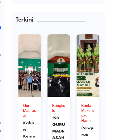
t
Terkini
m
a
n
Guru
Bengku
Berita
Anti
Madras
lu
Mukom
Korupsi
ah
uko
158
OPINI
Hari Ini
h
Kaka
GURU
PUBLI
Pengu
n
0
MADR
K :
rus
Keme
ASAH
OTT