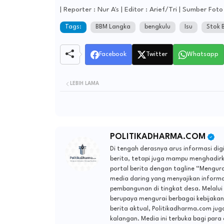
| Reporter : Nur A's | Editor : Arief/Tri | Sumber Foto 
Tags:
BBM Langka
bengkulu
Isu
Stok 
Facebook
Twitter
Whatsapp
LEBIH LAMA
POLITIKADHARMA.COM
Di tengah derasnya arus informasi di
berita, tetapi juga mampu menghadirka
portal berita dengan tagline “Mengur
media daring yang menyajikan informa
pembangunan di tingkat desa. Melalui
berupaya mengurai berbagai kebijakan 
berita aktual, Politikadharma.com jug
kalangan. Media ini terbuka bagi para