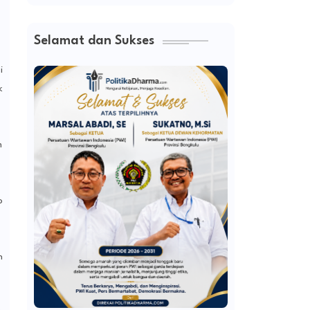
Selamat dan Sukses
i
k
m
o
n