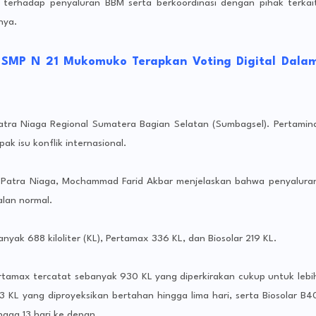
terhadap penyaluran BBM serta berkoordinasi dengan pihak terkai
nya.
k : SMP N 21 Mukomuko Terapkan Voting Digital Dala
atra Niaga Regional Sumatera Bagian Selatan (Sumbagsel). Pertamin
k isu konflik internasional.
a Patra Niaga, Mochammad Farid Akbar menjelaskan bahwa penyalura
alan normal.
banyak 688 kiloliter (KL), Pertamax 336 KL, dan Biosolar 219 KL.
ertamax tercatat sebanyak 930 KL yang diperkirakan cukup untuk lebi
3 KL yang diproyeksikan bertahan hingga lima hari, serta Biosolar B4
gga 13 hari ke depan.