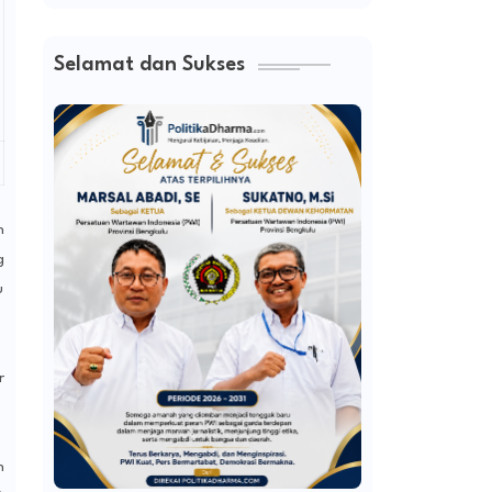
Selamat dan Sukses
n
g
u
r
n