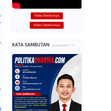
i
Video Berikutnya
h
Video Sebelumnya
m
KATA SAMBUTAN
n
H