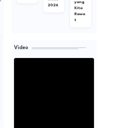
n
gita
yang
ng
2026
Kita
Rawa
t
Video