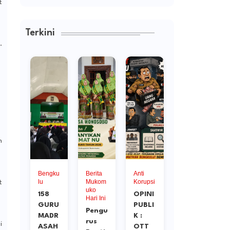
t
Terkini
.
n
ru
Bengku
Berita
Anti
Abil
dras
lu
Mukom
Korupsi
Resto
t
uko
158
OPINI
Gran
Hari Ini
ka
GURU
PUBLI
d
Pengu
MADR
K :
Final
rus
me
i
ASAH
OTT
Mifta