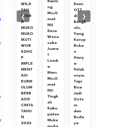
Ranti
g
WILA
Demi
hul
ng
ko
YAH
OTT
Ulum
Musli
ko
UTAR
di
Cup
❮
❯
mat
t
tup
A
Bengk
IV
NU
rk
MUKO
ulu,
2026:
Desa
op
MUKO
Yang
Abil
Wono
rik
IKUTI
Korup
Resto
sobo
i
um
WOR
Buka
Tanta
Juara
rba
KSHO
n
ng
1
P
Hany
Sapu
Lomb
nta,
IMPLE
a
Jagat
a
ron
MENT
Pelak
yang
Mars
ASI
unya,
Diper
Musli
dr
KURIK
Tapi
kuat
mat
ah
ULUM
Bisa
Rendy
NU
rtu
BERB
Jadi
Tama
Tingk
n
buh
ASIS
Siste
milan
at
n
CINTA
m
g,
Kabu
ap
TAHU
dan
Duel
paten
 di
N
Buda
Sarat
g
Muko
a
2026
ya
Binta
muko