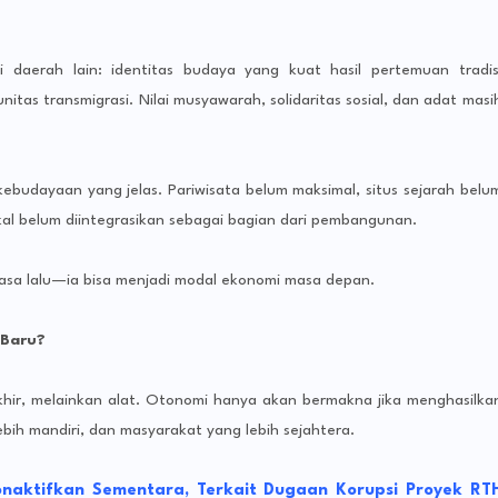
i daerah lain: identitas budaya yang kuat hasil pertemuan tradis
tas transmigrasi. Nilai musyawarah, solidaritas sosial, dan adat masi
kebudayaan yang jelas. Pariwisata belum maksimal, situs sejarah belu
al belum diintegrasikan sebagai bagian dari pembangunan.
asa lalu—ia bisa menjadi modal ekonomi masa depan.
 Baru?
hir, melainkan alat. Otonomi hanya akan bermakna jika menghasilka
bih mandiri, dan masyarakat yang lebih sejahtera.
aktifkan Sementara, Terkait Dugaan Korupsi Proyek RT