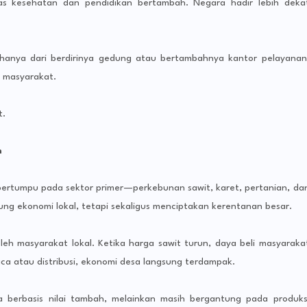
tas kesehatan dan pendidikan bertambah. Negara hadir lebih deka
anya dari berdirinya gedung atau bertambahnya kantor pelayanan
 masyarakat.
t.
h
 bertumpu pada sektor primer—perkebunan sawit, karet, pertanian, da
ung ekonomi lokal, tetapi sekaligus menciptakan kerentanan besar.
Gu
Ma
leh masyarakat lokal. Ketika harga sawit turun, daya beli masyaraka
ah
aca atau distribusi, ekonomi desa langsung terdampak.
Ka
n
Ke
 berbasis nilai tambah, melainkan masih bergantung pada produks