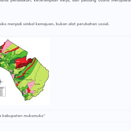
ahal pendidikan, keterampilan kerja, dan peluang usaha merupaka
Di
l
siko menjadi simbol kemajuan, bukan alat perubahan sosial.
a kabupaten mukomuko"