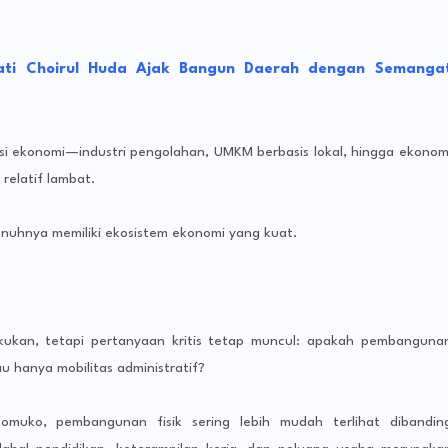
na
Mu
mu
ati Choirul Huda Ajak Bangun Daerah dengan Semanga
Tu
Wo
sh
Ku
 ekonomi—industri pengolahan, UMKM berbasis lokal, hingga ekonom
ul
Be
 relatif lambat.
sis
Ci
nuhnya memiliki ekosistem ekonomi yang kuat.
Do
g
Ma
as
Be
lakukan, tetapi pertanyaan kritis tetap muncul: apakah pembanguna
m
da
u hanya mobilitas administratif?
Ad
tif
muko, pembangunan fisik sering lebih mudah terlihat dibandin
Er