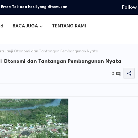
Follow
Error:
Tak ada hasil yang ditemukan
ed
BACA JUGA
TENTANG KAMI
ara Janji Otonomi dan Tantangan Pembangunan Nyata
nji Otonomi dan Tantangan Pembangunan Nyata
0