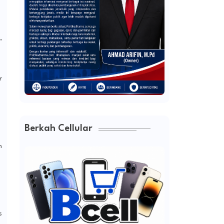
,
r
Berkah Cellular
n
s