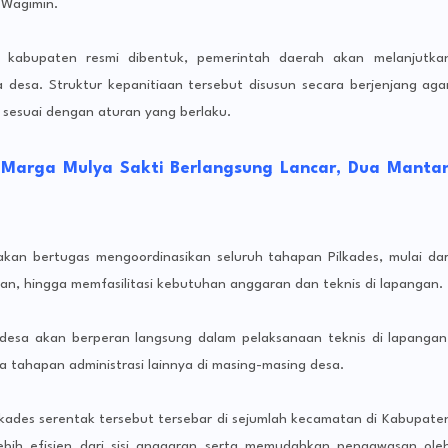
 Wagimin.
kat kabupaten resmi dibentuk, pemerintah daerah akan melanjutka
desa. Struktur kepanitiaan tersebut disusun secara berjenjang aga
n sesuai dengan aturan yang berlaku.
 Marga Mulya Sakti Berlangsung Lancar, Dua Manta
kan bertugas mengoordinasikan seluruh tahapan Pilkades, mulai dar
, hingga memfasilitasi kebutuhan anggaran dan teknis di lapangan.
Gu
 desa akan berperan langsung dalam pelaksanaan teknis di lapangan
Ma
tahapan administrasi lainnya di masing-masing desa.
ah
Ka
n
kades serentak tersebut tersebar di sejumlah kecamatan di Kabupate
Ke
lebih efisien dari sisi anggaran serta memudahkan pengawasan ole