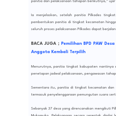
panitia dan pelaksanaan tahapan berikutnya,” ujar
Ia menjelaskan, setelah panitia Pilkades ting
pembentukan panitia di tingkat kecamatan hingga 
seluruh proses pelaksanaan Pilkades dapat berjala
BACA JUGA ;
Pemilihan BPD PAW Desa
Anggota Kembali Terpilih
Menurutnya, panitia tingkat kabupaten nantinya a
penetapan jadwal pelaksanaan, pengawasan tahapan
Sementara itu, panitia di tingkat kecamatan dan
termasuk penyelenggaraan pemungutan suara serta 
Sebanyak 37 desa yang direncanakan mengikuti Pil
Mukomuko. Pelaksanaan secara serentak dinilai 