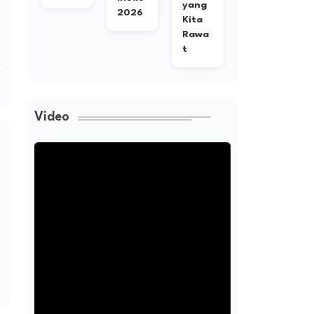
gita
yang
ng
2026
Kita
Rawa
t
Video