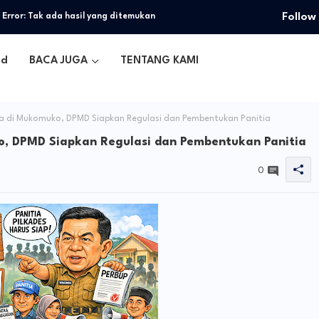
Follow
Error:
Tak ada hasil yang ditemukan
ed
BACA JUGA
TENTANG KAMI
sa di Mukomuko, DPMD Siapkan Regulasi dan Pembentukan Panitia
o, DPMD Siapkan Regulasi dan Pembentukan Panitia
0