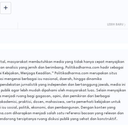
Di
l
LEBIH BARU
gital, masyarakat membutuhkan media yang tidak hanya cepat menyajikan
n analisis yang jernih dan berimbang. Politikadharma.com hadir sebagai
ai Kebijakan, Menjaga Keadilan.” Politikadharma.com merupakan situs
si mengenai berbagai isu nasional, daerah, hingga dinamika
 pendekatan jurnalistik yang independen dan bertanggung jawab, media ini
publik agar lebih mudah dipahami oleh masyarakat luas. Selain menyajikan
a menjadi ruang bagi gagasan, opini, dan pemikiran dari berbagai
 akademisi, praktisi, dosen, mahasiswa, serta pemerhati kebijakan untuk
isu sosial, politik, ekonomi, dan pembangunan. Dengan konten yang
rma.com diharapkan menjadi salah satu referensi bacaan yang relevan dan
endorong terciptanya ruang diskusi publik yang sehat dan konstruktif.