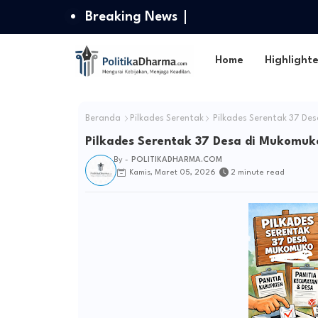
Breaking News
Home
Highlight
Beranda
Pilkades Serentak
Pilkades Serentak 37 De
Pilkades Serentak 37 Desa di Mukomuk
By -
POLITIKADHARMA.COM
Kamis, Maret 05, 2026
2 minute read