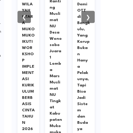
Ranti
g
WILA
Demi
hul
ng
ko
YAH
OTT
Ulum
Musli
ko
UTAR
di
Cup
❮
❯
mat
tup
A
Bengk
IV
-
NU
rk
MUKO
ulu,
2026:
m
Desa
op
MUKO
Yang
Abil
Wono
rik
IKUTI
Korup
Resto
sobo
um
WOR
Buka
Tanta
Juara
rba
KSHO
n
ng
n
1
P
Hany
Sapu
Lomb
nta,
IMPLE
a
Jagat
a
ron
MENT
Pelak
yang
Mars
ASI
unya,
Diper
Musli
dr
KURIK
Tapi
kuat
mat
ah
ULUM
Bisa
Rendy
NU
rtu
BERB
Jadi
Tama
Tingk
buh
ASIS
Siste
milan
at
n
CINTA
m
g,
Kabu
ap
TAHU
dan
Duel
paten
 di
N
Buda
Sarat
Muko
a
2026
ya
Binta
muko