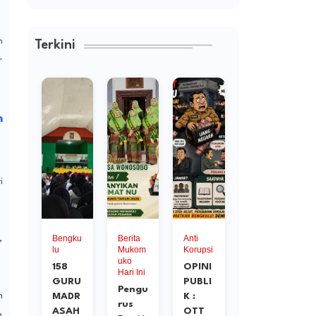
n
Terkini
r
n
i
ru
Bengku
Berita
Anti
Abil
,
dras
lu
Mukom
Korupsi
Resto
uko
158
OPINI
Gran
Hari Ini
ka
GURU
PUBLI
d
Pengu
n
MADR
K :
Final
rus
me
ASAH
OTT
Mifta
h