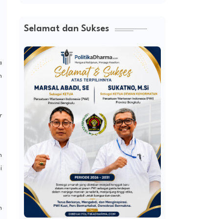
Selamat dan Sukses
a
n
r
h
i
n