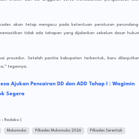
na
Mu
mu
Tu
lkades akan tetap mengacu pada ketentuan peraturan perundang
Wo
memastikan tidak ada tahapan yang dijalankan sebelum dasar huku
sh
Ku
ul
Be
ai prosedur. Setelah panitia kabupaten terbentuk, baru dilanjutka
sis
a,” tegasnya.
Ci
Do
g
Desa Ajukan Pencairan DD dan ADD Tahap I : Wagimin
Ma
uk Segera
as
Be
m
da
 : Redaksi |
Ad
tif
Mukomuko
Pilkades Mukomuko 2026
Pilkades Serentak
Er