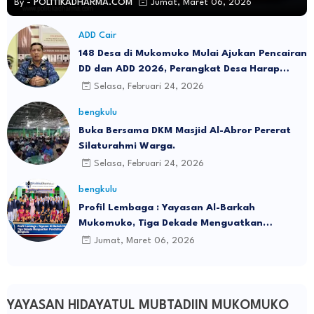
By -
POLITIKADHARMA.COM
Jumat, Maret 06, 2026
ADD Cair
148 Desa di Mukomuko Mulai Ajukan Pencairan
DD dan ADD 2026, Perangkat Desa Harap
Dana Cair Sebelum Lebaran
Selasa, Februari 24, 2026
bengkulu
Buka Bersama DKM Masjid Al-Abror Pererat
Silaturahmi Warga.
Selasa, Februari 24, 2026
bengkulu
Profil Lembaga : Yayasan Al-Barkah
Mukomuko, Tiga Dekade Menguatkan
Pendidikan Islam di Bengkulu
Jumat, Maret 06, 2026
YAYASAN HIDAYATUL MUBTADIIN MUKOMUKO